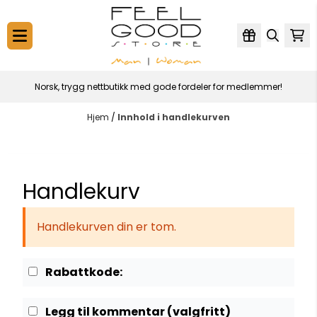
Hopp til innhold
Norsk, trygg nettbutikk med gode fordeler for medlemmer!
Hjem
/
Innhold i handlekurven
Handlekurv
Handlekurven din er tom.
Rabattkode:
Legg til kommentar
(valgfritt)