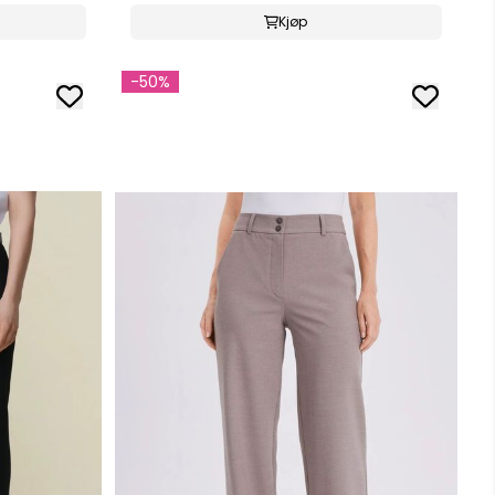
Kjøp
-50%