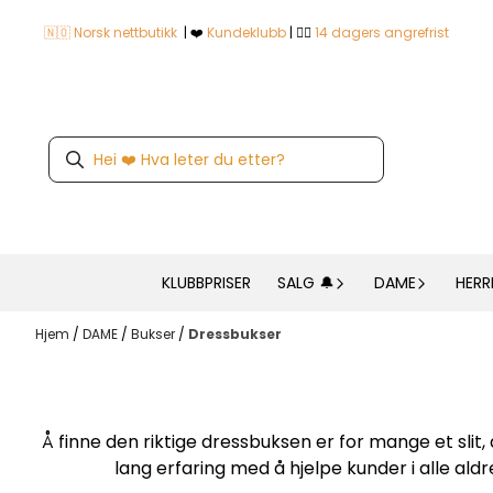
Hopp til innhold
🇳🇴 Norsk nettbutikk
| ❤️
Kundeklubb
| 👍🏼
14 dagers angrefrist
KLUBBPRISER
SALG 🔔
DAME
HERR
Hjem
/
DAME
/
Bukser
/
Dressbukser
Å finne den riktige dressbuksen er for mange et slit,
lang erfaring med å hjelpe kunder i alle aldr