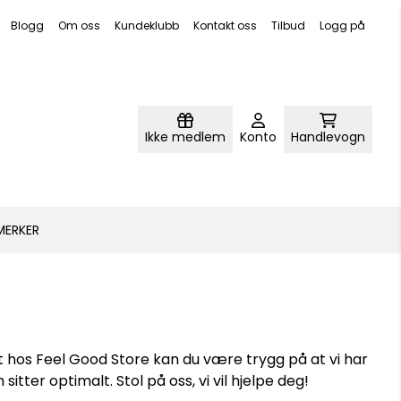
Blogg
Om oss
Kundeklubb
Kontakt oss
Tilbud
Logg på
Ikke medlem
Konto
Handlevogn
MERKER
 at hos Feel Good Store kan du være trygg på at vi har
tter optimalt. Stol på oss, vi vil hjelpe deg!