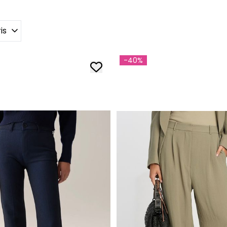
is
-40%