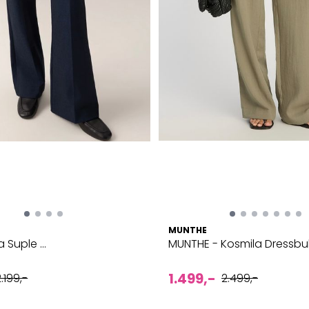
MUNTHE
a Suple ...
MUNTHE - Kosmila Dressbuks
1.499,-
.199,-
2.499,-