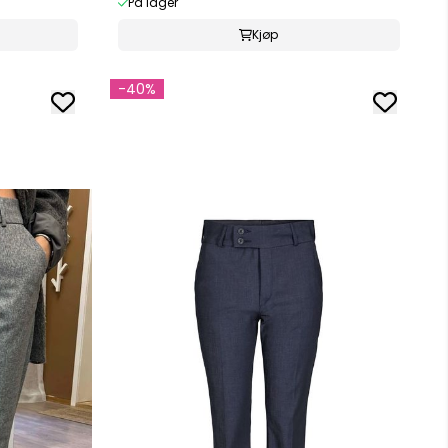
På lager
Kjøp
-40%