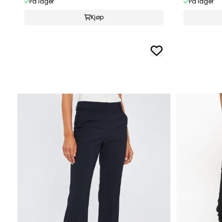
På lager
På lager
Kjøp