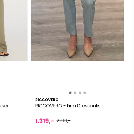
RICCOVERO
er ...
RICCOVERO - Firm Dressbukse ...
1.319,-
2.199,-