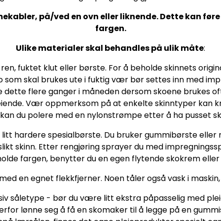
ekabler, på/ved en ovn eller liknende. Dette kan føre 
fargen.
Ulike materialer skal behandles på ulik måte
:
 ren, fuktet klut eller børste. For å beholde skinnets ori
ko som skal brukes ute i fuktig vær bør settes inn med
 gjøre dette flere ganger i måneden dersom skoene brukes 
leiende. Vær oppmerksom på at enkelte skinntyper kan k
h kan du polere med en nylonstrømpe etter å ha pusset s
 litt hardere spesialbørste. Du bruker gummibørste eller 
likt skinn. Etter rengjøring sprayer du med impregningss
holde fargen, benytter du en egen flytende skokrem eller
 med en egnet flekkfjerner. Noen tåler også vask i maskin,
v såletype - bør du være litt ekstra påpasselig med plei
rfor lønne seg å få en skomaker til å legge på en gummis