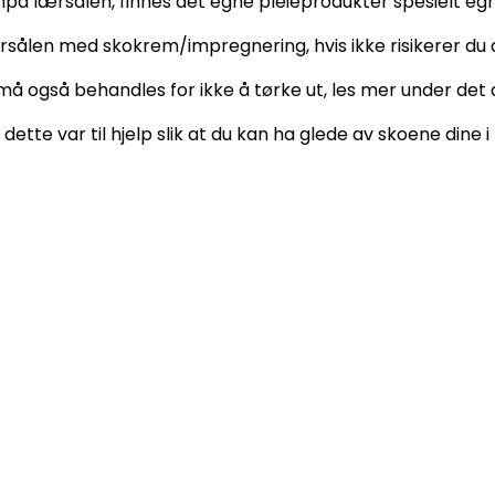
å lærsålen, finnes det egne pleieprodukter spesielt egn
rsålen med skokrem/impregnering, hvis ikke risikerer du a
å også behandles for ikke å tørke ut, les mer under det 
 dette var til hjelp slik at du kan ha glede av skoene dine i 