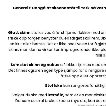
Generelt: Unngå at skoene står til tørk på varm
Glatt skinn
stelles ved å først fjerne flekker med en
friske opp fargen benytter du en farget skokrem. S
en klut eller børste. Det er ikke noe i veien for å
skinn, men denne virker kun impregnerende, ikke p
finis
Semsket skinn og nubuck:
Flekker fjernes med en
Det finnes også en egen type sjampo for å rengjøre s
friske opp eller opprett
Stoffsko
kan rengjøres forsiktig
Velger du sko med
lærsåle,
som er en mer eksklusi
Dersom du skal bruke skoene mye ute, kan det de