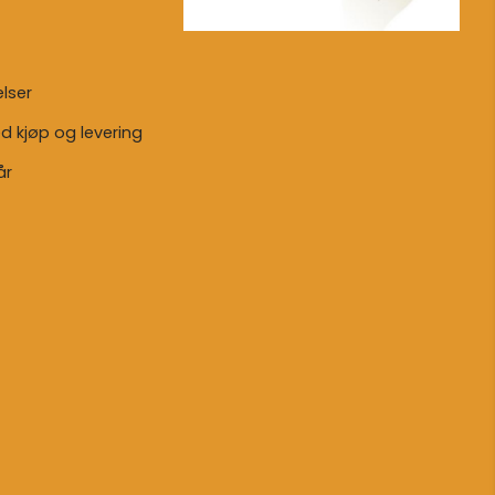
lser
ed kjøp og levering
år