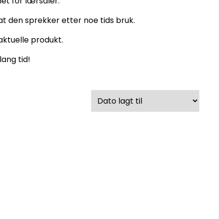
et for lærsåler.
t den sprekker etter noe tids bruk.
aktuelle produkt.
lang tid!