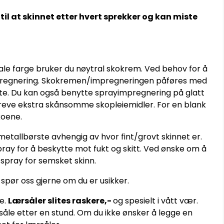
til at skinnet etter hvert sprekker og kan miste
ginale farge bruker du nøytral skokrem. Ved behov for å
 impregnering. Skokremen/impregneringen påføres med
ofte. Du kan også benytte sprayimpregnering på glatt
reve ekstra skånsomme skopleiemidler. For en blank
koene.
metallbørste avhengig av hvor fint/grovt skinnet er.
pray for å beskytte mot fukt og skitt. Ved ønske om å
 spray for semsket skinn.
 spør oss gjerne om du er usikker.
e.
Lærsåler slites raskere,-
og spesielt i vått vær.
åle etter en stund. Om du ikke ønsker å legge en