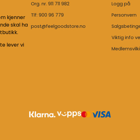
Org. nr. 911 711 982
Logg på
Tlf:
900 96 779
Personvern
som kjenner
unde skal ha
post@feelgoodstore.no
Salgsbetinge
tbutikk.
Viktig info v
te lever vi
Medlemsvilk