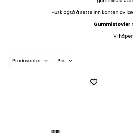
gummisåle utenp
Husk også å sette inn kanten av læ
Gummistøvler
m
Vi håper
Produsenter
Pris