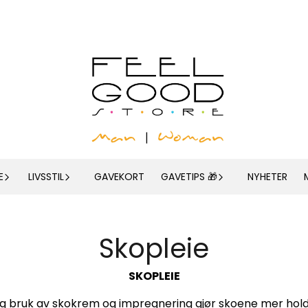
E
LIVSSTIL
GAVEKORT
GAVETIPS 🎁
NYHETER
Skopleie
SKOPLEIE
ig bruk av skokrem og impregnering gjør skoene mer hol