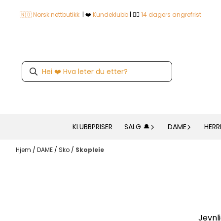
Hopp til innhold
🇳🇴 Norsk nettbutikk
| ❤️
Kundeklubb
| 👍🏼
14 dagers angrefrist
KLUBBPRISER
SALG 🔔
DAME
HERR
Hjem
/
DAME
/
Sko
/
Skopleie
Jevnl