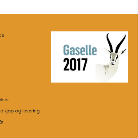
ce
lser
ed kjøp og levering
år