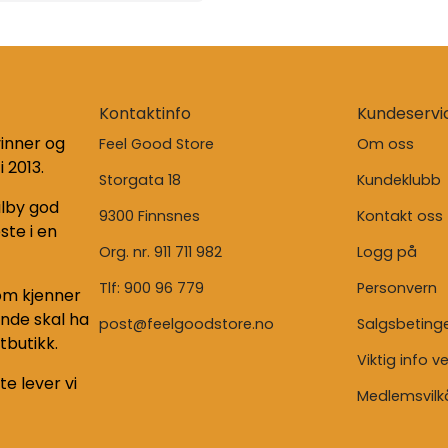
Kontaktinfo
Kundeservi
inner og
Feel Good Store
Om oss
i 2013.
Storgata 18
Kundeklubb
ilby god
9300 Finnsnes
Kontakt oss
ste i en
Org. nr. 911 711 982
Logg på
Tlf:
900 96 779
Personvern
som kjenner
unde skal ha
post@feelgoodstore.no
Salgsbetinge
tbutikk.
Viktig info v
te lever vi
Medlemsvilk