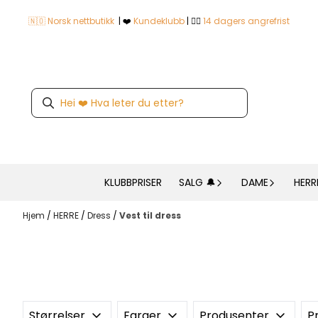
Hopp til innhold
🇳🇴 Norsk nettbutikk
| ❤️
Kundeklubb
| 👍🏼
14 dagers angrefrist
KLUBBPRISER
SALG 🔔
DAME
HERR
Hjem
/
HERRE
/
Dress
/
Vest til dress
Størrelser
Farger
Produsenter
Pr