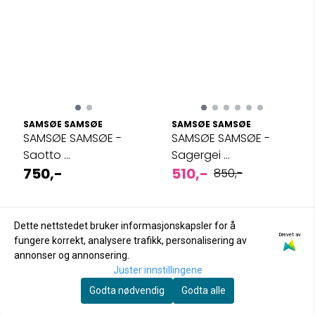
SAMSØE SAMSØE
SAMSØE SAMSØE
SAMSØE SAMSØE -
SAMSØE SAMSØE -
Saotto ...
Sagergei ...
750,-
510,-
850,-
På lager
På lager
Dette nettstedet bruker informasjonskapsler for å
Drevet av
Kjøp
Kjøp
fungere korrekt, analysere trafikk, personalisering av
annonser og annonsering.
Juster innstillingene
Godta nødvendig
Godta alle
-60%
-60%