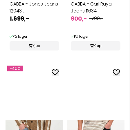
GABBA - Jones Jeans
GABBA - Carl Ruya
12043 ...
Jeans 11634 ...
1.699,-
900,-
1.799,-
På lager
På lager
Kjøp
Kjøp
-40%