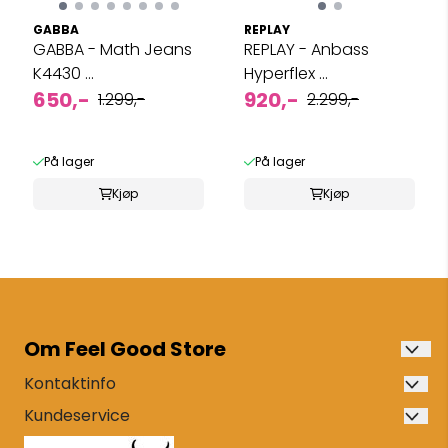
GABBA
REPLAY
GABBA - Math Jeans
REPLAY - Anbass
K4430 ...
Hyperflex ...
650,-
920,-
1.299,-
2.299,-
På lager
På lager
Kjøp
Kjøp
Om Feel Good Store
Vi er en ekte, nord-norsk motebutikk for moderne
Kontaktinfo
kvinner og menn som er lokalisert på Finnsnes i
Feel Good Store
Kundeservice
Troms, etablert i 2013.
Om oss