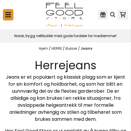
Hopp til innhold
Norsk, trygg nettbutikk med gode fordeler for medlemmer!
Hjem
/
HERRE
/
Bukser
/
Jeans
Herrejeans
Jeans er et populært og klassisk plagg som er kjent
for sin komfort og holdbarhet, og som har blitt en
uunnværlig del av de flestes garderober. De er
allsidige og kan brukes i en rekke situasjoner, fra
avslappede helgeantrekk til mer formelle
anledninger avhengig av stilen og tilbehøret som
brukes sammen med dem.
Hos Feel Good Store er vi opptatt av å kunne tilby en