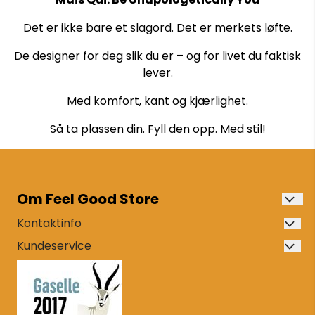
Det er ikke bare et slagord. Det er merkets løfte.
De designer for deg slik du er – og for livet du faktisk
lever.
Med komfort, kant og kjærlighet.
Så ta plassen din. Fyll den opp. Med stil!
Om Feel Good Store
Vi er en ekte, nord-norsk motebutikk for moderne
Kontaktinfo
kvinner og menn som er lokalisert på Finnsnes i
Feel Good Store
Kundeservice
Troms, etablert i 2013.
Om oss
Storgata 18
Vår grunntanke ved valg av merkevarer er
Kundeklubb
å kunne tilby god kvalitet og tidløs design. Vi har et
9300 Finnsnes
stort spekter, de fleste i en middels prisklasse til