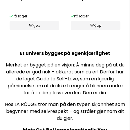
På lager
På lager
Kjøp
Kjøp
Et univers bygget på egenkjærlighet
Merket er bygget på en visjon: Å minne deg på at du
allerede er god nok – akkurat som du er! Derfor har
de laget Guide to Self-Love, som en kjærlig
påminnelse om at du ikke trenger å bli noen andre
for å ta din plass i verden. Den er din.
Hos LA RŌUGE tror man på den typen skjønnhet som
begynner med selvrespekt – og stråler gjennom alt
du gjør.
Mais Qui: Be Unapologetically You