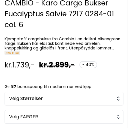
CAMBIO - Karo Cargo Bukser
Eucalyptus Salvie 7217 0284-01
col. 6
Kjempetøff cargobukse fra Cambio i en delikat olivengrønn
farge. Buksen har elastisk kant nede ved ankelen,
knappelukking og glidelås i front. Utenpåsydde lommer
foran, nede på lårene og bak. Litt stor på størrelsen. 30-
Les mer
lengde. Innhold: 41% lin, 59% bomull
kr.1.739,-
kr.2.899,-
- 40%
Gir
87
bonuspoeng til medlemmer ved kjøp
Velg Størrelser
Velg FARGER