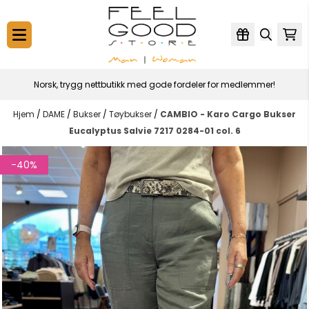
Hopp til innhold
Norsk, trygg nettbutikk med gode fordeler for medlemmer!
Hjem
/
DAME
/
Bukser
/
Tøybukser
/
CAMBIO - Karo Cargo Bukser
Eucalyptus Salvie 7217 0284-01 col. 6
-40%