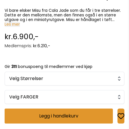
Vi bare elsker Misu fra Cala Jade som du får i tre størrelser.
Dette er den mellomste, men den finnes også i en større
utgave og i en miniatyrutgave. Misu er håndlaget i tøft
utrykk, og er like funksjonell som den er vakker. Den har en
Les mer
uttagbar stoffveske inni som er i naturfarget kraftig bomull,
med glidelåslomme og god plass. Vesken har avtagbar
kr.6.900,-
skulderreim og lukkes med magnetlås. De lekre detaljene
gjør vesken til en favoritt! Mål: 22 x 25 x 15 Materiale: Skinn
Medlemspris:
kr.6.210,-
Gir
311
bonuspoeng til medlemmer ved kjøp
Velg Størrelser
Velg FARGER
Legg i handlekurv