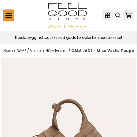
Hopp til innhold
Norsk, trygg nettbutikk med gode fordeler for medlemmer!
Hjem
/
DAME
/
Vesker
/
Håndvesker
/
CALA JADE - Misu Veske Taupe