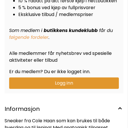
10 % rabatt på ditt første kjøp i nettbutikken
5 % bonus ved kjøp av fullprisvarer
Eksklusive tilbud / medlemspriser
Som medlem i
butikkens kundeklubb
får du
følgende fordeler
.
Alle medlemmer får nyhetsbrev ved spesielle
aktiviteter eller tilbud
Er du medlem? Du er ikke logget inn.
Logg inn
Informasjon
Sneaker fra Cole Haan som kan brukes til både
hverdag og til løping! Med anatomisk tilpasset