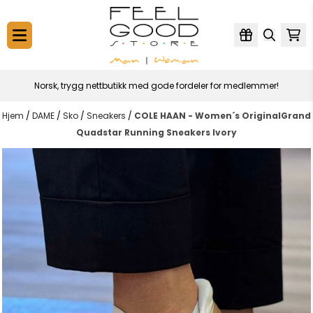
Hopp til innhold
Norsk, trygg nettbutikk med gode fordeler for medlemmer!
Hjem
/
DAME
/
Sko
/
Sneakers
/
COLE HAAN - Women´s OriginalGrand
Quadstar Running Sneakers Ivory