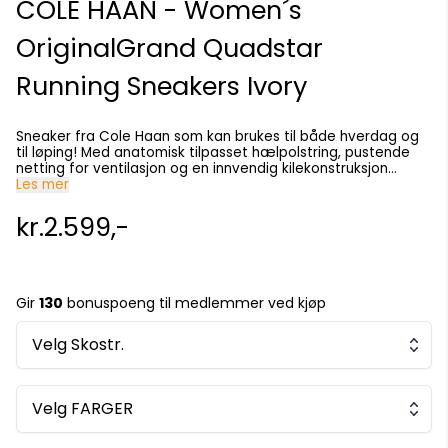
COLE HAAN - Women´s
OriginalGrand Quadstar
Running Sneakers Ivory
Sneaker fra Cole Haan som kan brukes til både hverdag og
til løping! Med anatomisk tilpasset hælpolstring, pustende
netting for ventilasjon og en innvendig kilekonstruksjon
har den justerbar passform og optimal støtte for topp
Les mer
ytelse. En praktisk sko som garantert blir din nye favoritt!
Skoen er stor på størrelsen og vi anbefaler deg å gå ned en
kr.2.599,-
hel størrelse. Overdel i polyester i elfenben og naturlig
Vachetta; snøresystem med fem løkker Yttersåle i gummi; 35
mm (1,3 tommer) hæl SuperFeel NRG-fotseng i skum EVA-
mellomsåle Polyesterfôr
Gir
130
bonuspoeng til medlemmer ved kjøp
Velg Skostr.
Velg FARGER