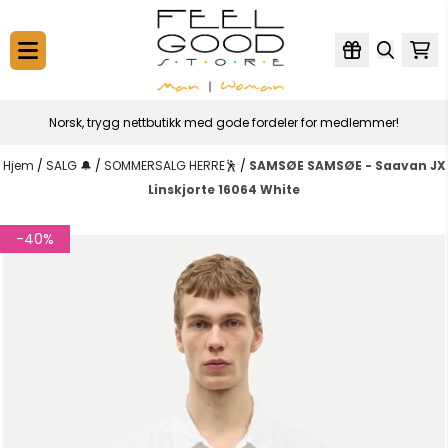
Hopp til innhold
Norsk, trygg nettbutikk med gode fordeler for medlemmer!
Hjem
/
SALG 🔔
/
SOMMERSALG HERRE🕺
/
SAMSØE SAMSØE - Saavan JX
Linskjorte 16064 White
-40%