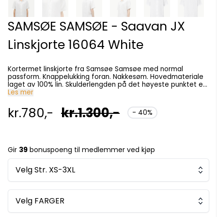
SAMSØE SAMSØE - Saavan JX
Linskjorte 16064 White
Kortermet linskjorte fra Samsøe Samsøe med normal
passform. Knappelukking foran. Nakkesøm. Hovedmateriale
laget av 100% lin. Skulderlengden på det høyeste punktet er
78,8 cm i størrelse L. Modellen er 188 cm og har på seg
Les mer
størrelse L.
kr.780,-
kr.1.300,-
- 40%
Gir
39
bonuspoeng til medlemmer ved kjøp
Velg Str. XS-3XL
Velg FARGER